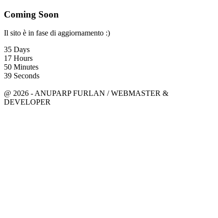
Coming Soon
Il sito è in fase di aggiornamento :)
35
Days
17
Hours
50
Minutes
39
Seconds
anuparpfurlan@gmail.com
Linkedin
@ 2026 - ANUPARP FURLAN / WEBMASTER &
DEVELOPER