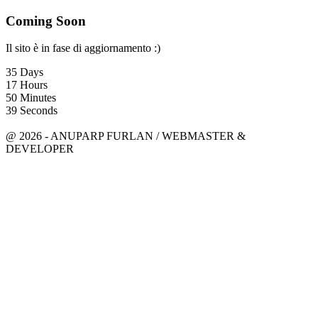
Coming Soon
Il sito è in fase di aggiornamento :)
35
Days
17
Hours
50
Minutes
39
Seconds
anuparpfurlan@gmail.com
Linkedin
@ 2026 - ANUPARP FURLAN / WEBMASTER &
DEVELOPER