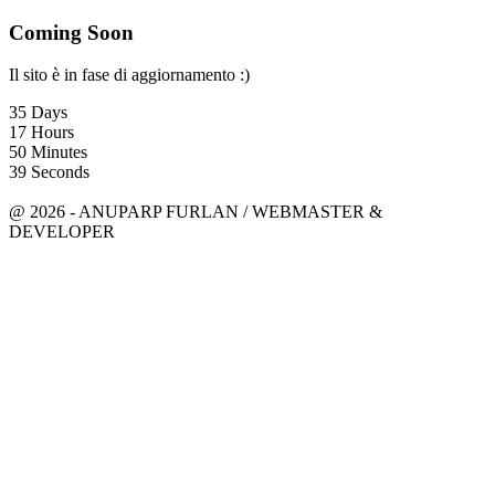
Coming Soon
Il sito è in fase di aggiornamento :)
35
Days
17
Hours
50
Minutes
39
Seconds
anuparpfurlan@gmail.com
Linkedin
@ 2026 - ANUPARP FURLAN / WEBMASTER &
DEVELOPER