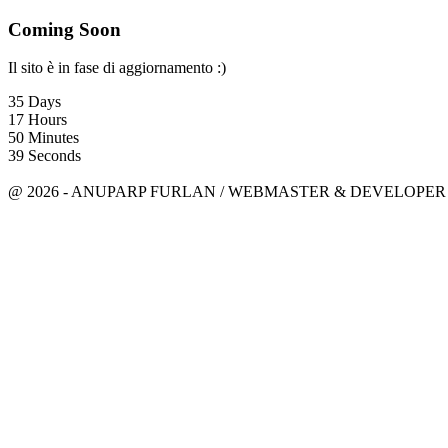
Coming Soon
Il sito è in fase di aggiornamento :)
35
Days
17
Hours
50
Minutes
39
Seconds
anuparpfurlan@gmail.com
Linkedin
@ 2026 - ANUPARP FURLAN / WEBMASTER & DEVELOPER