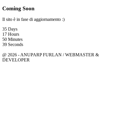
Coming Soon
Il sito è in fase di aggiornamento :)
35
Days
17
Hours
50
Minutes
39
Seconds
anuparpfurlan@gmail.com
Linkedin
@ 2026 - ANUPARP FURLAN / WEBMASTER &
DEVELOPER