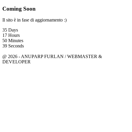
Coming Soon
Il sito è in fase di aggiornamento :)
35
Days
17
Hours
50
Minutes
39
Seconds
anuparpfurlan@gmail.com
Linkedin
@ 2026 - ANUPARP FURLAN / WEBMASTER &
DEVELOPER