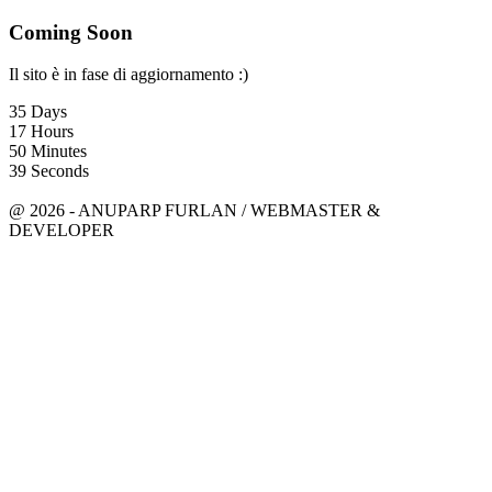
Coming Soon
Il sito è in fase di aggiornamento :)
35
Days
17
Hours
50
Minutes
39
Seconds
anuparpfurlan@gmail.com
Linkedin
@ 2026 - ANUPARP FURLAN / WEBMASTER &
DEVELOPER