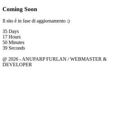
Coming Soon
Il sito è in fase di aggiornamento :)
35
Days
17
Hours
50
Minutes
39
Seconds
anuparpfurlan@gmail.com
Linkedin
@ 2026 - ANUPARP FURLAN / WEBMASTER &
DEVELOPER