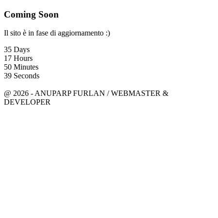
Coming Soon
Il sito è in fase di aggiornamento :)
35
Days
17
Hours
50
Minutes
39
Seconds
anuparpfurlan@gmail.com
Linkedin
@ 2026 - ANUPARP FURLAN / WEBMASTER &
DEVELOPER