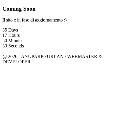
Coming Soon
Il sito è in fase di aggiornamento :)
35
Days
17
Hours
50
Minutes
39
Seconds
anuparpfurlan@gmail.com
Linkedin
@ 2026 - ANUPARP FURLAN / WEBMASTER &
DEVELOPER