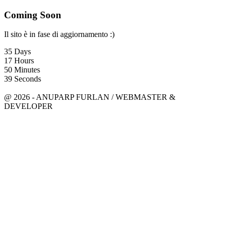
Coming Soon
Il sito è in fase di aggiornamento :)
35
Days
17
Hours
50
Minutes
39
Seconds
anuparpfurlan@gmail.com
Linkedin
@ 2026 - ANUPARP FURLAN / WEBMASTER &
DEVELOPER