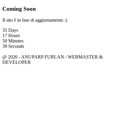
Coming Soon
Il sito è in fase di aggiornamento :)
35
Days
17
Hours
50
Minutes
39
Seconds
anuparpfurlan@gmail.com
Linkedin
@ 2026 - ANUPARP FURLAN / WEBMASTER &
DEVELOPER