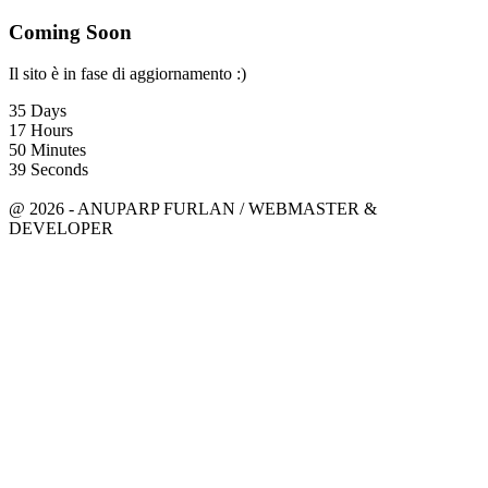
Coming Soon
Il sito è in fase di aggiornamento :)
35
Days
17
Hours
50
Minutes
39
Seconds
anuparpfurlan@gmail.com
Linkedin
@ 2026 - ANUPARP FURLAN / WEBMASTER &
DEVELOPER